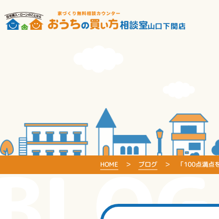
山口下関店
BLOG
HOME
ブログ
「100点満