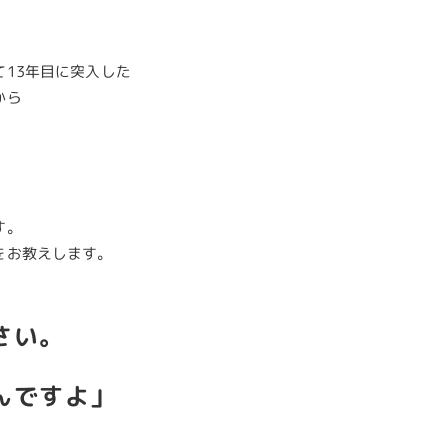
13年目に突入した
から
す。
をお教えします。
さい。
んですよ」