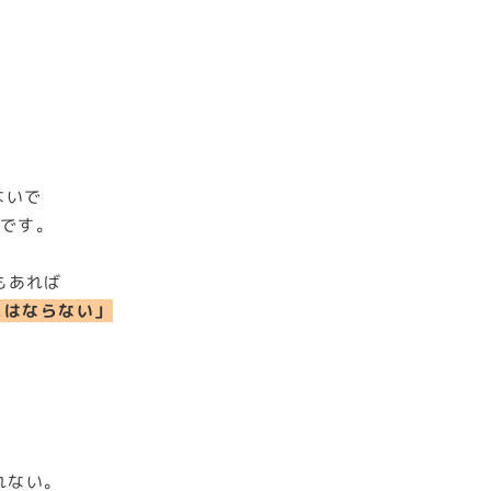
ないで
んです。
もあれば
にはならない」
れない。