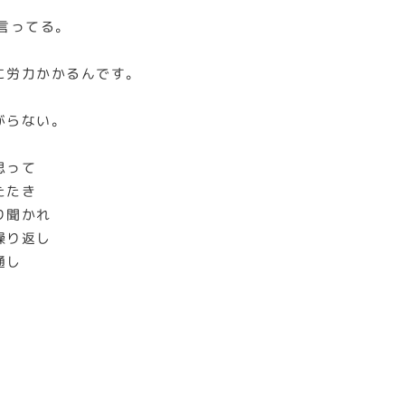
言ってる。
に労力かかるんです。
！
がらない。
思って
たたき
り聞かれ
繰り返し
通し