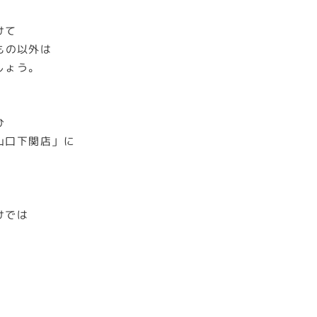
けて
もの以外は
しょう。
ひ
山口下関店」に
けでは